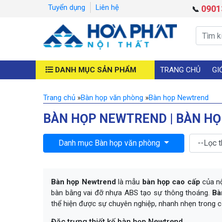
Tuyển dụng
Liên hệ
0901
📞
DANH MỤC SẢN PHẨM
TRANG CHỦ
GI
Trang chủ
»
Bàn họp văn phòng
»
Bàn họp Newtrend
BÀN HỌP NEWTREND | BÀN H
Danh mục Bàn họp văn phòng
Bàn họp Newtrend
là mẫu
bàn họp cao cấp
của n
bàn bằng vai đỡ nhựa ABS tạo sự thông thoáng.
Bà
thể hiện được sự chuyên nghiệp, nhanh nhẹn trong c
Đặc trưng thiết kế bàn họp Newtrend