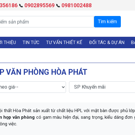
356186
0902895569
0981002488
📞
📞
ỚI THIỆU
TIN TỨC
TƯ VẤN THIẾT KẾ
ĐỐI TÁC & DỰ ÁN
B
ỌP VĂN PHÒNG HÒA PHÁT
ội thất Hòa Phát sản xuất từ chất liệu HPL với mặt bàn được phủ l
n họp văn phòng
có gam màu hiện đại, sang trọng, kiểu dáng đơn g
ông việc.