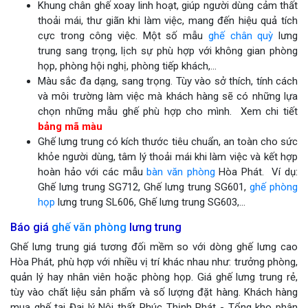
Khung chân ghế xoay linh hoạt, giúp người dùng cảm thất
thoải mái, thư giãn khi làm việc, mang đến hiệu quả tích
cực trong công việc. Một số mẫu
ghế chân quỳ
lưng
trung sang trọng, lịch sự phù hợp với không gian phòng
họp, phòng hội nghị, phòng tiếp khách,...
Màu sắc đa dạng, sang trọng. Tùy vào sở thích, tính cách
và môi trường làm việc mà khách hàng sẽ có những lựa
chọn những mẫu ghế phù hợp cho mình. Xem chi tiết
bảng mã màu
Ghế lưng trung có kích thước tiêu chuẩn, an toàn cho sức
khỏe người dùng, tâm lý thoải mái khi làm việc và kết hợp
hoàn hảo với các mẫu
bàn văn phòng
Hòa Phát. Ví dụ:
Ghế lưng trung SG712, Ghế lưng trung SG601,
ghế phòng
họp
lưng trung SL606, Ghế lưng trung SG603,...
Báo giá
ghế văn phòng
lưng trung
Ghế lưng trung giá tương đối mềm so với dòng ghế lưng cao
Hòa Phát, phù hợp với nhiều vị trí khác nhau như: trưởng phòng,
quản lý hay nhân viên hoặc phòng họp. Giá ghế lưng trung rẻ,
tùy vào chất liệu sản phẩm và số lượng đặt hàng. Khách hàng
mua ghế tại Đại lý Nội thất Phúc Thịnh Phát - Tổng kho phân