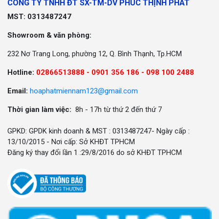
CÔNG TY TNHH ĐT SX-TM-DV PHÚC THỊNH PHÁT
MST: 0313487247
Showroom & văn phòng:
232 Nơ Trang Long, phường 12, Q. Bình Thạnh, Tp.HCM
Hotline:
02866513888 -
0901 356 186 - 098 100 2488
Email:
hoaphatmiennam123@gmail.com
Thời gian làm việc:
8h - 17h từ thứ 2 đến thứ 7
GPKD: GPDK kinh doanh & MST : 0313487247- Ngày cấp :
13/10/2015 - Nơi cấp: Sở KHĐT TPHCM
Đăng ký thay đổi lần 1 :29/8/2016 do sở KHĐT TPHCM