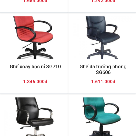
1.654.000đ
1.292.000đ
Ghế xoay bọc nỉ SG710
Ghế da trưởng phòng
SG606
1.346.000đ
1.611.000đ