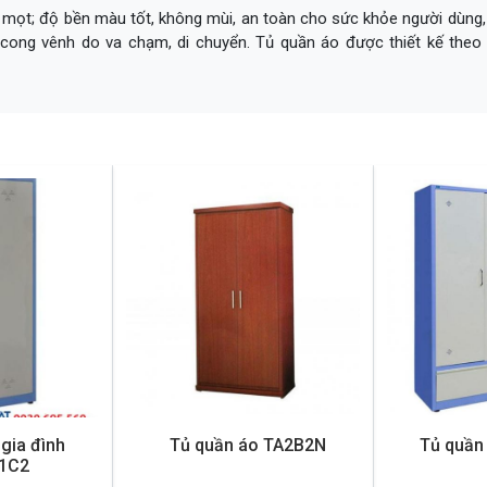
ọt; độ bền màu tốt, không mùi, an toàn cho sức khỏe người dùng, 
hế cong vênh do va chạm, di chuyển. Tủ quần áo được thiết kế th
gia đình
Tủ quần áo TA2B2N
Tủ quần
1C2