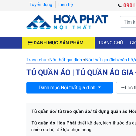
Tuyển dụng
Liên hệ
0901
📞
DANH MỤC SẢN PHẨM
TRANG CHỦ
GI
Trang chủ
»
Nội thất gia đình
»
Nội thất gia đình/căn hộ
TỦ QUẦN ÁO | TỦ QUẦN ÁO GIA
Danh mục Nội thất gia đình
Tủ quần áo/ tủ treo quần áo/ tủ đựng quần áo Hò
Tủ quần áo Hòa Phát
thiết kế đẹp, kích thước đa d
nhiều cơ hội để lựa chọn riêng.