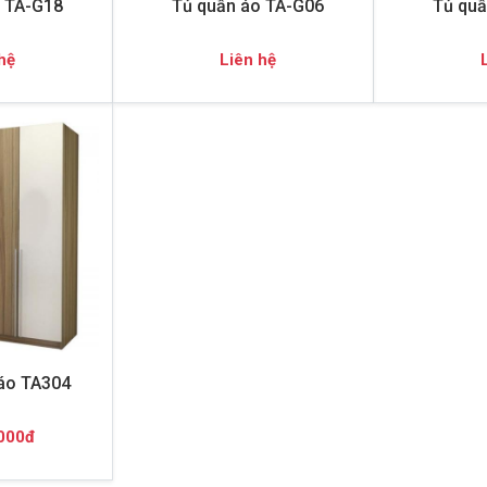
 TA-G18
Tủ quần áo TA-G06
Tủ quầ
hệ
Liên hệ
áo TA304
000đ