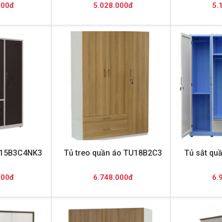
000đ
5.028.000đ
5.
U15B3C4NK3
Tủ treo quần áo TU18B2C3
Tủ sắt qu
000đ
6.748.000đ
6.