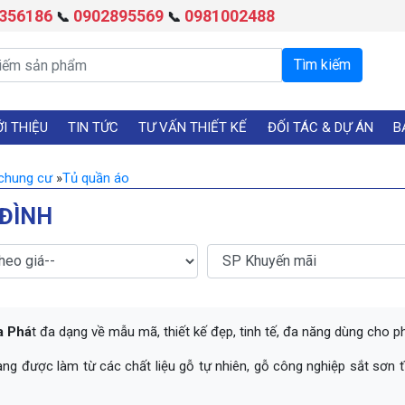
356186
0902895569
0981002488
📞
📞
ỚI THIỆU
TIN TỨC
TƯ VẤN THIẾT KẾ
ĐỐI TÁC & DỰ ÁN
B
/chung cư
»
Tủ quần áo
 ĐÌNH
a Phá
t đa dạng về mẫu mã, thiết kế đẹp, tinh tế, đa năng dùng cho 
ạng được làm từ các chất liệu gỗ tự nhiên, gỗ công nghiệp sắt sơn t