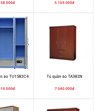
158.000đ
5.169.000đ
ần áo TU15B3C4
Tủ quần áo TA3B2N
910.000đ
7.040.000đ