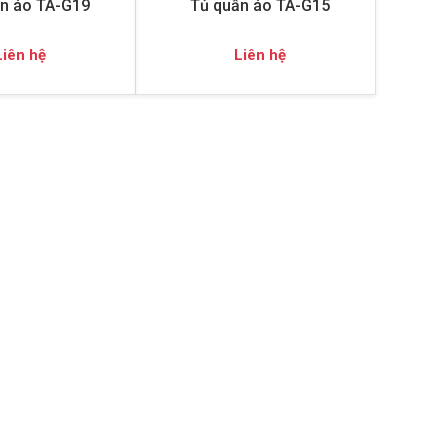
n áo TA-G19
Tủ quần áo TA-G15
Liên hệ
Liên hệ