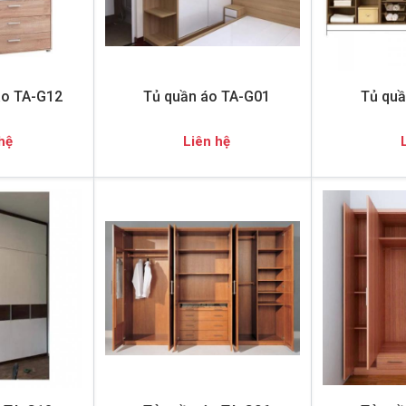
áo TA-G12
Tủ quần áo TA-G01
Tủ quầ
hệ
Liên hệ