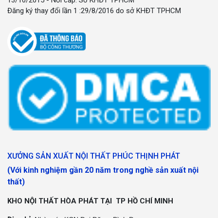
Đăng ký thay đổi lần 1 :29/8/2016 do sở KHĐT TPHCM
XƯỞNG SẢN XUẤT NỘI THẤT PHÚC THỊNH PHÁT
(Với kinh nghiệm gần 20 năm trong nghề sản xuất nội
thất)
KHO NỘI THẤT HÒA PHÁT TẠI TP HỒ CHÍ MINH