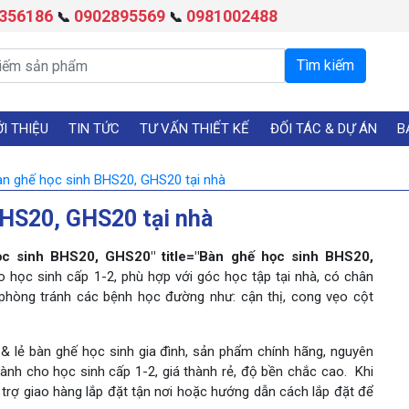
356186
0902895569
0981002488
📞
📞
ỚI THIỆU
TIN TỨC
TƯ VẤN THIẾT KẾ
ĐỐI TÁC & DỰ ÁN
B
àn ghế học sinh BHS20, GHS20 tại nhà
BHS20, GHS20 tại nhà
 sinh BHS20, GHS20" title="Bàn ghế học sinh BHS20,
 học sinh cấp 1-2, phù hợp với góc học tập tại nhà, có chân
 phòng tránh các bệnh học đường như: cận thị, cong vẹo cột
& lẻ bàn ghế học sinh gia đình, sản phẩm chính hãng, nguyên
ành cho học sinh cấp 1-2, giá thành rẻ, độ bền chắc cao. Khi
trợ giao hàng lắp đặt tận nơi hoặc hướng dẫn cách lắp đặt để