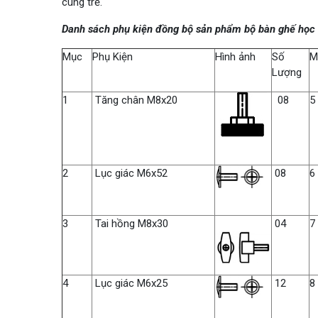
cùng trẻ.
Danh sách phụ kiện đồng bộ sản phẩm bộ bàn ghế học
Mục
Phụ Kiện
Hình ảnh
Số
M
Lượng
1
Tăng chân M8x20
08
5
2
Lục giác M6x52
08
6
3
Tai hồng M8x30
04
7
4
Lục giác M6x25
12
8