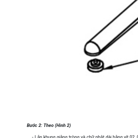
Bước 2: Theo (Hình 2)
- Lắp khung giằng tròng và chữ nhật dài bằng vít 02, 