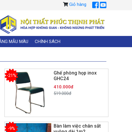
Giỏ hàng
ẢNG MẪU MÀU
CHÍNH SÁCH
Ghế phòng họp inox
-21%
GHC24
410.000đ
519.000đ
Bàn làm việc chân sắt
-9%
vuông dài 1m2