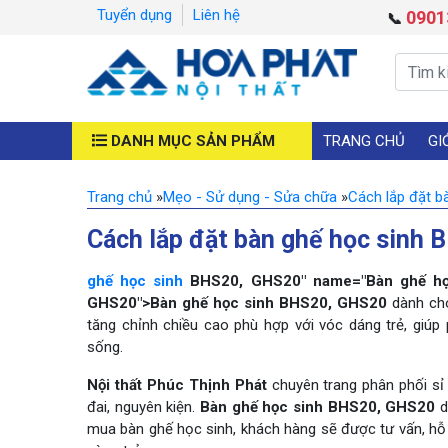
Tuyển dụng
Liên hệ
0901
📞
DANH MỤC SẢN PHẨM
TRANG CHỦ
GI
Trang chủ
»
Mẹo - Sử dụng - Sửa chữa
»
Cách lắp đặt b
Cách lắp đặt bàn ghế học sinh 
ghế học sinh
BHS20, GHS20" name="Bàn ghế học
GHS20">Bàn ghế học sinh BHS20, GHS20
dành cho
tăng chỉnh chiều cao phù hợp với vóc dáng trẻ, giúp
sống.
Nội thất Phúc Thịnh Phát
chuyên trang phân phối sỉ 
đai, nguyên kiện.
Bàn ghế học sinh BHS20, GHS20
d
mua bàn ghế học sinh, khách hàng sẽ được tư vấn, hỗ 