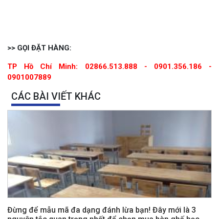
>> GỌI ĐẶT HÀNG:
TP Hồ Chí Minh: 02866.513.888 -
0901.356.186 -
0901007889
CÁC BÀI VIẾT KHÁC
Đừng để mẫu mã đa dạng đánh lừa bạn! Đây mới là 3