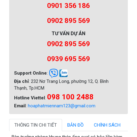
0901 356 186
0902 895 569
TƯ VẤN DỰ ÁN
0902 895 569
0939 695 569
Support Online
:
Địa chỉ
: 232 Nơ Trang Long, phường 12, Q. Bình
Thạnh, Tp.HCM
098 100 2488
Hotline Viettel
:
Email
:
hoaphatmiennam123@gmail.com
THÔNG TIN CHI TIẾT
BẢN ĐỒ
CHÍNH SÁCH
Bàn trưởng phòng khung thép ống oval có hộc liền kèm