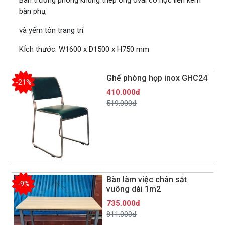
bàn phụ,
và yếm tôn trang trí.
KÍch thước: W1600 x D1500 x H750 mm
Ghế phòng họp inox GHC24
-21%
410.000đ
519.000đ
Bàn làm việc chân sắt
-9%
vuông dài 1m2
735.000đ
811.000đ