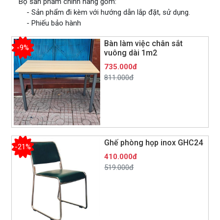
Bộ sản phẩm chính hãng gồm:
- Sản phẩm đi kèm với hướng dẫn lắp đặt, sử dụng.
- Phiếu bảo hành
Bàn làm việc chân sắt
-9%
vuông dài 1m2
735.000đ
811.000đ
Ghế phòng họp inox GHC24
-21%
410.000đ
519.000đ