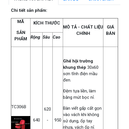
Chi tiết sản phẩm:
MÃ
KÍCH THƯỚC
MÔ TẢ - CHẤT LIỆU
GIÁ
SẢN
CHÍNH
BÁN
Rộng
Sâu
Cao
PHẨM
Ghế hội trường
khung thép
30x60
sơn tĩnh điện mầu
đen.
Đệm tựa liền, làm
bằng mút bọc nỉ.
TC306B
Bàn viết gấp cất gọn
620
vào vách khi không
640
-
950
sử dụng, ốp tay
nhựa, vách ốp nỉ.