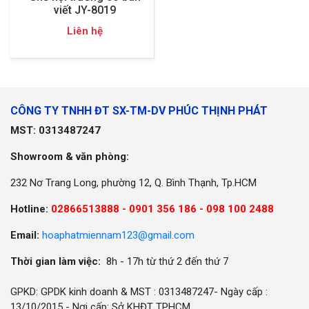
viết JY-8019
Liên hệ
CÔNG TY TNHH ĐT SX-TM-DV PHÚC THỊNH PHÁT
MST: 0313487247
Showroom & văn phòng:
232 Nơ Trang Long, phường 12, Q. Bình Thạnh, Tp.HCM
Hotline:
02866513888 -
0901 356 186 - 098 100 2488
Email:
hoaphatmiennam123@gmail.com
Thời gian làm việc:
8h - 17h từ thứ 2 đến thứ 7
GPKD: GPDK kinh doanh & MST : 0313487247- Ngày cấp :
13/10/2015 - Nơi cấp: Sở KHĐT TPHCM