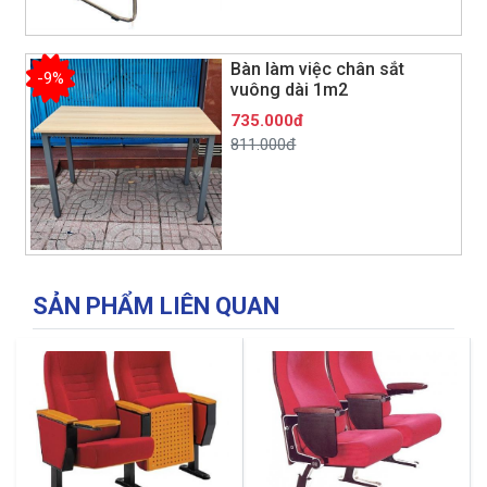
Bàn làm việc chân sắt
-9%
vuông dài 1m2
735.000đ
811.000đ
SẢN PHẨM LIÊN QUAN