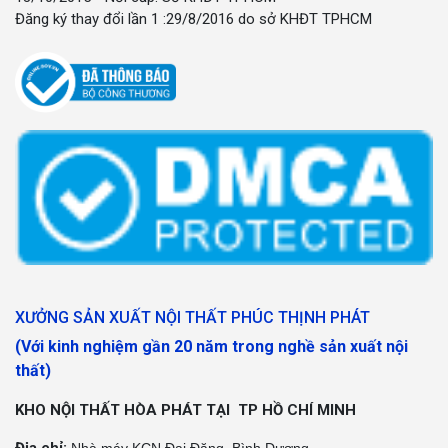
Đăng ký thay đổi lần 1 :29/8/2016 do sở KHĐT TPHCM
XƯỞNG SẢN XUẤT NỘI THẤT PHÚC THỊNH PHÁT
(Với kinh nghiệm gần 20 năm trong nghề sản xuất nội
thất)
KHO NỘI THẤT HÒA PHÁT TẠI TP HỒ CHÍ MINH