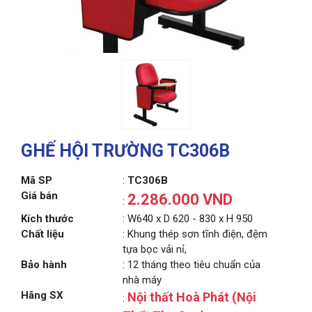
GHẾ HỘI TRƯỜNG TC306B
Mã SP
:
TC306B
Giá bán
2.286.000 VND
:
Kích thước
: W640 x D 620 - 830 x H 950
Chất liệu
: Khung thép sơn tĩnh điện, đệm
tựa bọc vải nỉ,
Bảo hành
: 12 tháng theo tiêu chuẩn của
nhà máy
Hãng SX
Nội thất Hoà Phát (Nội
: