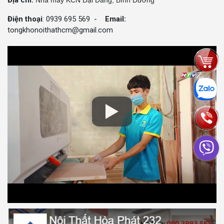
Địa chỉ:
Nhà máy KCN Đại Đăng, Bình Dương
Điện thoại
: 0939 695 569 -
Email:
tongkhonoithathcm@gmail.com