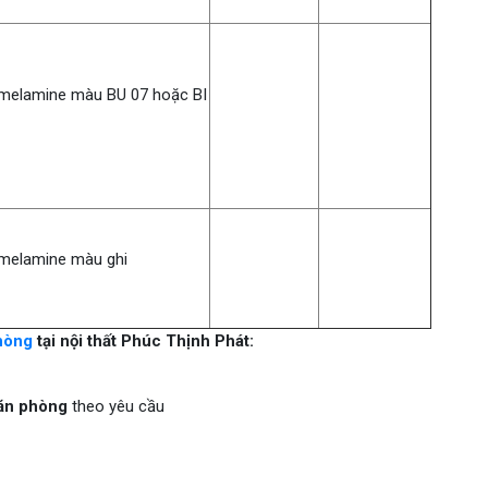
melamine màu BU 07 hoặc BI
melamine màu ghi
hòng
tại nội thất Phúc Thịnh Phát:
ăn phòng
theo yêu cầu