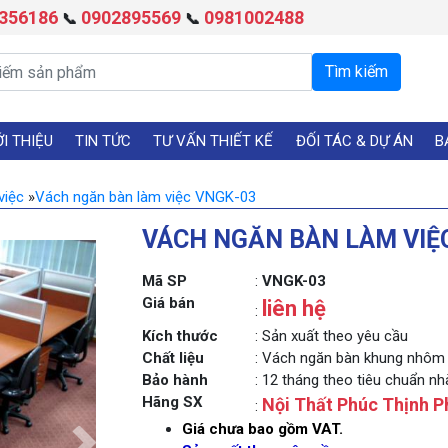
356186
0902895569
0981002488
📞
📞
ỚI THIỆU
TIN TỨC
TƯ VẤN THIẾT KẾ
ĐỐI TÁC & DỰ ÁN
B
việc
»
Vách ngăn bàn làm việc VNGK-03
VÁCH NGĂN BÀN LÀM VIỆ
Mã SP
:
VNGK-03
Giá bán
liên hệ
:
Kích thước
: Sản xuất theo yêu cầu
Chất liệu
: Vách ngăn bàn khung nhôm 
Bảo hành
: 12 tháng theo tiêu chuẩn n
Hãng SX
Nội Thất Phúc Thịnh P
:
Giá chưa bao gồm VAT.
Next