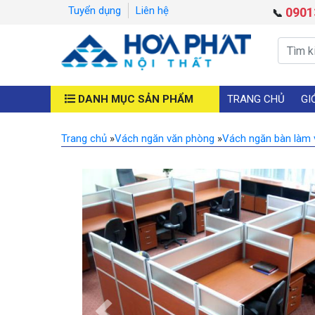
Tuyển dụng
Liên hệ
0901
📞
DANH MỤC SẢN PHẨM
TRANG CHỦ
GI
Trang chủ
»
Vách ngăn văn phòng
»
Vách ngăn bàn làm 
Previous