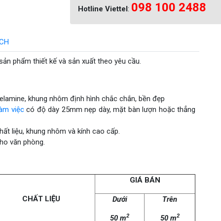
098 100 2488
Hotline Viettel
:
ÁCH
ản phẩm thiết kế và sản xuất theo yêu cầu.
elamine, khung nhôm định hình chắc chắn, bền đẹp
làm việc
có độ dày 25mm nẹp dày, mặt bàn lượn hoặc thẳng
hất liệu, khung nhôm và kính cao cấp.
ho văn phòng.
GIÁ BÁN
CHẤT LIỆU
Dưới
Trên
2
2
50 m
50 m