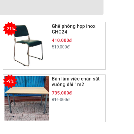
Ghế phòng họp inox
-21%
GHC24
410.000đ
519.000đ
Bàn làm việc chân sắt
-9%
vuông dài 1m2
735.000đ
811.000đ