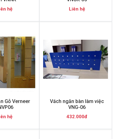
iên hệ
Liên hệ
n Gỗ Verneer
Vách ngăn bàn làm việc
NVP06
VNG-06
iên hệ
432.000đ