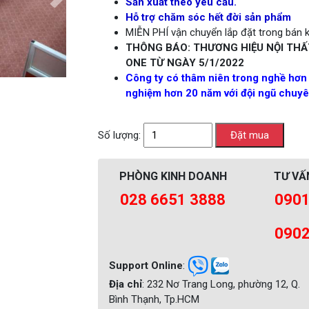
Sản xuất theo yêu cầu.
Hỗ trợ chăm sóc hết đời sản phẩm
MIỄN PHÍ vận chuyển lắp đặt trong bán kí
THÔNG BÁO: THƯƠNG HIỆU NỘI THẤ
ONE TỪ NGÀY 5/1/2022
Công ty có thâm niên trong nghề hơn
nghiệm hơn 20 năm với đội ngũ chuyên
Số lượng:
PHÒNG KINH DOANH
TƯ VẤ
028 6651 3888
0901
0902
Support Online
:
Địa chỉ
: 232 Nơ Trang Long, phường 12, Q.
Bình Thạnh, Tp.HCM