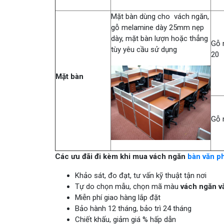
Mặt bàn dùng cho vách ngăn,
gỗ melamine dày 25mm nẹp
dày, mặt bàn lượn hoặc thẳng
Gỗ 
tùy yêu cầu sử dụng
20
Mặt bàn
Gỗ 
Các ưu đãi đi kèm khi mua vách ngăn
bàn văn p
Khảo sát, đo đạt, tư vấn kỹ thuật tận nơi
Tự do chọn mẫu, chọn mã màu
vách ngăn v
Miễn phí giao hàng lắp đặt
Bảo hành 12 tháng, bảo trì 24 tháng
Chiết khấu, giảm giá % hấp dẫn