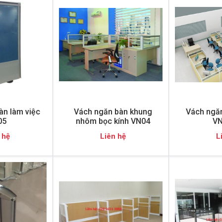
àn làm việc
Vách ngăn bàn khung
Vách ngăn
05
nhôm bọc kính VN04
VN
 hệ
Liên hệ
L