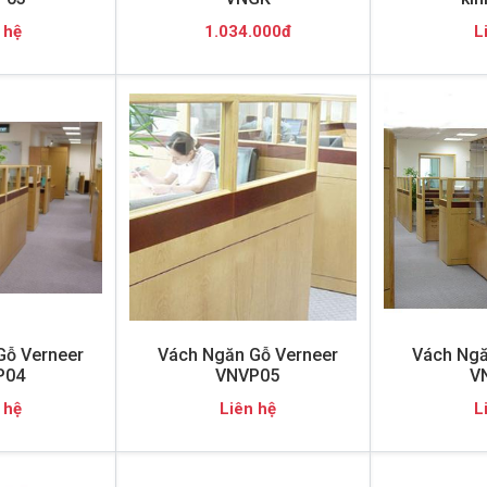
 hệ
1.034.000đ
L
Gỗ Verneer
Vách Ngăn Gỗ Verneer
Vách Ngă
P04
VNVP05
V
 hệ
Liên hệ
L