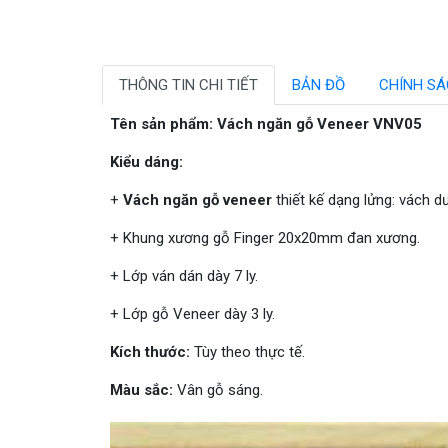
THÔNG TIN CHI TIẾT
BẢN ĐỒ
CHÍNH S
Tên sản phẩm: Vách ngăn gỗ Veneer VNV05
Kiểu dáng:
+
Vách ngăn gỗ veneer
thiết kế dạng lửng: vách dư
+ Khung xương gỗ Finger 20x20mm đan xương.
+ Lớp ván dán dày 7 ly.
+ Lớp gỗ Veneer dày 3 ly.
Kích thước:
Tùy theo thực tế.
Màu sắc:
Vân gỗ sáng.