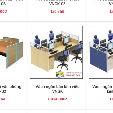
-08
VNGK-03
V
000đ
Liên hệ
L
ỗ văn phòng
Vách ngăn bàn làm việc
Vách ngăn 
P02
VNGK
kí
 hệ
1.034.000đ
L