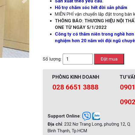
Sản xuất theo yêu cầu.
Hỗ trợ chăm sóc hết đời sản phẩm
MIỄN PHÍ vận chuyển lắp đặt trong bán kí
THÔNG BÁO: THƯƠNG HIỆU NỘI THẤ
ONE TỪ NGÀY 5/1/2022
Công ty có thâm niên trong nghề hơn
nghiệm hơn 20 năm với đội ngũ chuyên
Số lượng:
PHÒNG KINH DOANH
TƯ VẤ
028 6651 3888
0901
0902
Support Online
:
Địa chỉ
: 232 Nơ Trang Long, phường 12, Q.
Bình Thạnh, Tp.HCM