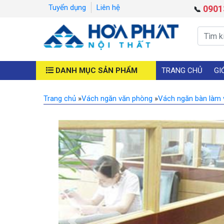
Tuyển dụng
Liên hệ
0901
📞
DANH MỤC SẢN PHẨM
TRANG CHỦ
GI
Trang chủ
»
Vách ngăn văn phòng
»
Vách ngăn bàn làm 
Previous