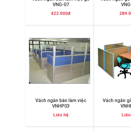
VNG-07
VNG
422.000đ
289.
Vách ngăn bàn làm việc
Vách ngăn g
VNHP03
VNH
Liên hệ
Liên