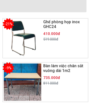
Ghế phòng họp inox
-21%
GHC24
410.000đ
519.000đ
Bàn làm việc chân sắt
-9%
vuông dài 1m2
735.000đ
811.000đ