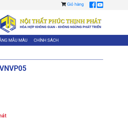
Giỏ hàng
ẢNG MẪU MÀU
CHÍNH SÁCH
 VNVP05
hát