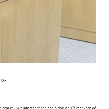
lớp.
ng chia khu vực làm việc thành các ô độc lập. Bề mặt vách gỗ