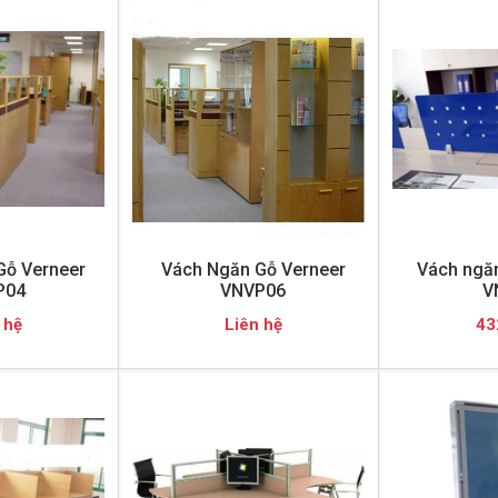
Gỗ Verneer
Vách Ngăn Gỗ Verneer
Vách ngăn
P04
VNVP06
V
 hệ
Liên hệ
43