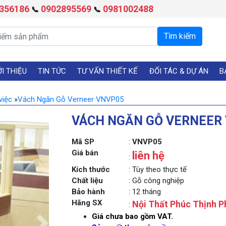
356186
0902895569
0981002488
📞
📞
ỚI THIỆU
TIN TỨC
TƯ VẤN THIẾT KẾ
ĐỐI TÁC & DỰ ÁN
B
việc
»
Vách Ngăn Gỗ Verneer VNVP05
VÁCH NGĂN GỖ VERNEER
Mã SP
:
VNVP05
Giá bán
liên hệ
:
Kích thước
: Tùy theo thực tế
Chất liệu
: Gỗ công nghiệp
Bảo hành
: 12 tháng
Hãng SX
Nội Thất Phúc Thịnh P
:
Giá chưa bao gồm VAT.
Next