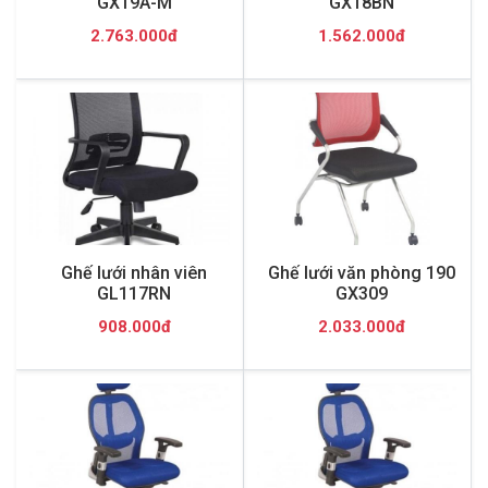
GX19A-M
GX18BN
2.763.000đ
1.562.000đ
Ghế lưới nhân viên
Ghế lưới văn phòng 190
GL117RN
GX309
908.000đ
2.033.000đ