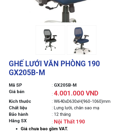
GHẾ LƯỚI VĂN PHÒNG 190
GX205B-M
Mã SP
:
GX205B-M
Giá bán
4.001.000 VND
:
Kích thước
: W640xD630xH(960-1060)mm
Chất liệu
: Lưng lưới, chân sao mạ
Bảo hành
: 12 tháng
Hãng SX
Nội Thất 190
:
Giá chưa bao gồm VAT.