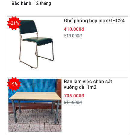
Bảo hành:
12 tháng
Ghế phòng họp inox GHC24
-21%
410.000đ
519.000đ
Bàn làm việc chân sắt
-9%
vuông dài 1m2
735.000đ
811.000đ