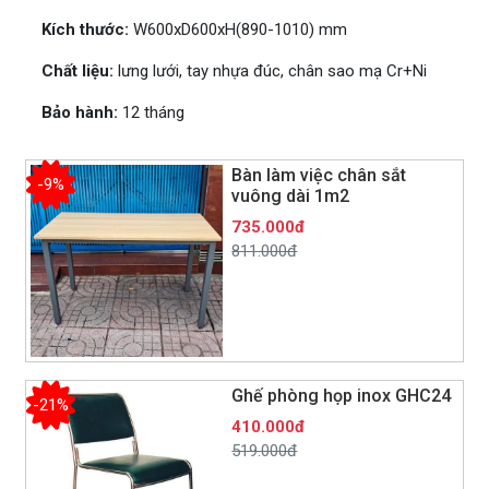
Kích thước:
W600xD600xH(890-1010) mm
Chất liệu:
lưng lưới, tay nhựa đúc, chân sao mạ Cr+Ni
Bảo hành:
12 tháng
Bàn làm việc chân sắt
-9%
vuông dài 1m2
735.000đ
811.000đ
Ghế phòng họp inox GHC24
-21%
410.000đ
519.000đ