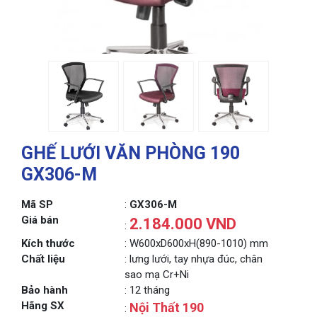
GHẾ LƯỚI VĂN PHÒNG 190
GX306-M
Mã SP
:
GX306-M
Giá bán
2.184.000 VND
:
Kích thước
: W600xD600xH(890-1010) mm
Chất liệu
: lưng lưới, tay nhựa đúc, chân
sao mạ Cr+Ni
Bảo hành
: 12 tháng
Hãng SX
Nội Thất 190
: