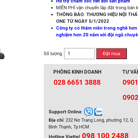
Hỗ trợ chăm sóc hết đời sản phẩm
MIỄN PHÍ vận chuyển lắp đặt trong bán kí
THÔNG BÁO: THƯƠNG HIỆU NỘI THẤ
ONE TỪ NGÀY 5/1/2022
Công ty có thâm niên trong nghề hơn
nghiệm hơn 20 năm với đội ngũ chuyên
Số lượng:
PHÒNG KINH DOANH
TƯ VẤ
028 6651 3888
0901
0902
Support Online
:
Địa chỉ
: 232 Nơ Trang Long, phường 12, Q.
Bình Thạnh, Tp.HCM
098 100 2488
Hotline Viettel
: