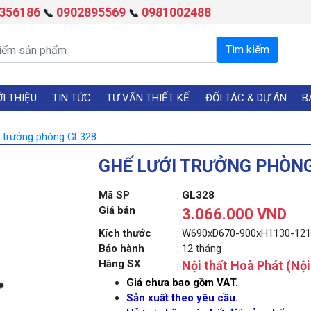
356186
0902895569
0981002488
📞
📞
ỚI THIỆU
TIN TỨC
TƯ VẤN THIẾT KẾ
ĐỐI TÁC & DỰ ÁN
B
i trưởng phòng GL328
GHẾ LƯỚI TRƯỞNG PHÒNG
Mã SP
:
GL328
Giá bán
3.066.000 VND
:
Kích thước
: W690xD670-900xH1130-1
Bảo hành
: 12 tháng
Hãng SX
Nội thất Hoà Phát (Nộ
:
Giá chưa bao gồm VAT.
Sản xuất theo yêu cầu.
Next