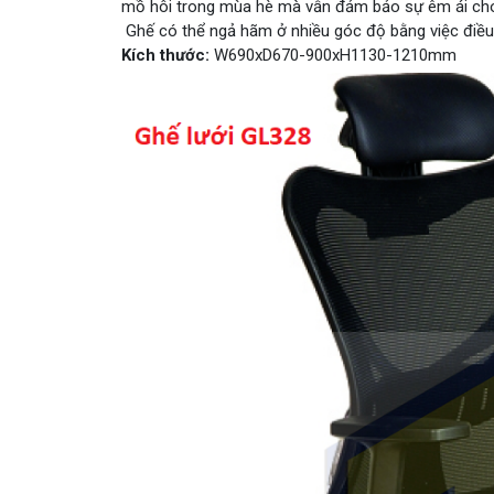
mồ hôi trong mùa hè mà vẫn đảm bảo sự êm ái ch
Ghế có thể ngả hãm ở nhiều góc độ bằng việc điều 
Kích thước:
W690xD670-900xH1130-1210mm