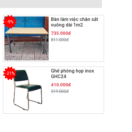
Bàn làm việc chân sắt
-9%
vuông dài 1m2
735.000đ
811.000đ
Ghế phòng họp inox
-21%
GHC24
410.000đ
519.000đ