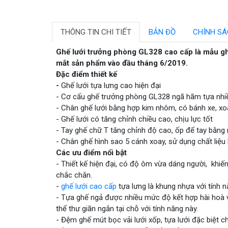
THÔNG TIN CHI TIẾT
BẢN ĐỒ
CHÍNH S
Ghế lưới trưởng phòng GL328 cao cấp là mẫu gh
mắt sản phẩm vào đầu tháng 6/2019.
Đặc điểm thiết kế
-
Ghế lưới tựa lưng cao hiện đại
- Cơ cấu ghế trưởng phòng GL328 ngã hãm tựa nhiề
- Chân ghế lưới bằng hợp kim nhôm, có bánh xe, x
- Ghế lưới có tăng chỉnh chiều cao, chịu lực tốt
- Tay ghế chữ T tăng chỉnh độ cao, ốp để tay bằn
- Chân ghế hình sao 5 cánh xoay, sử dụng chất liệ
Các ưu điểm nổi bật
- Thiết kế hiện đại, có độ ôm vừa dáng người, khiế
chắc chắn.
-
ghế lưới cao cấp
tựa lưng là khung nhựa với tính 
- Tựa ghế ngả được nhiều mức độ kết hợp hài hoà v
thể thư giãn ngắn tại chỗ với tính năng này.
- Đệm ghế mút bọc vải lưới xốp, tựa lưới đặc biệt c