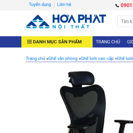
Tuyển dụng
Liên hệ
0901
📞
DANH MỤC SẢN PHẨM
TRANG CHỦ
GI
Trang chủ
»
Ghế văn phòng
»
Ghế lưới cao cấp
»
Ghế lướ
Previous