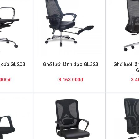
o cấp GL203
Ghế lưới lãnh đạo GL323
Ghế lưới l
G
.000đ
3.163.000đ
3.4