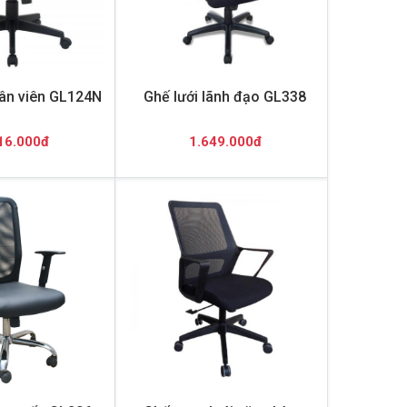
hân viên GL124N
Ghế lưới lãnh đạo GL338
16.000đ
1.649.000đ