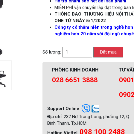
Hỗ trợ chăm sóc hết đời sản phẩm
MIỄN PHÍ vận chuyển lắp đặt trong bán kí
THÔNG BÁO: THƯƠNG HIỆU NỘI THẤ
ONE TỪ NGÀY 5/1/2022
Công ty có thâm niên trong nghề hơn
nghiệm hơn 20 năm với đội ngũ chuyên
Số lượng:
PHÒNG KINH DOANH
TƯ VẤ
028 6651 3888
0901
0902
Support Online
:
Địa chỉ
: 232 Nơ Trang Long, phường 12, Q.
Bình Thạnh, Tp.HCM
098 100 2488
Hotline Viettel
: