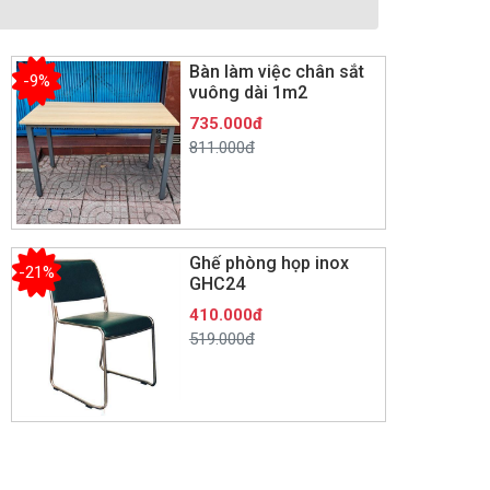
Bàn làm việc chân sắt
-9%
vuông dài 1m2
735.000đ
811.000đ
Ghế phòng họp inox
-21%
GHC24
410.000đ
519.000đ