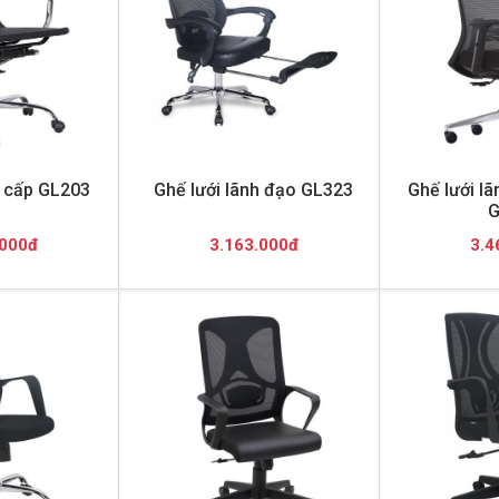
o cấp GL203
Ghế lưới lãnh đạo GL323
Ghế lưới l
G
.000đ
3.163.000đ
3.4