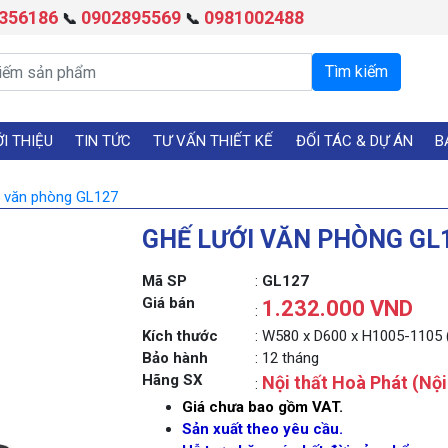
356186
0902895569
0981002488
📞
📞
ỚI THIỆU
TIN TỨC
TƯ VẤN THIẾT KẾ
ĐỐI TÁC & DỰ ÁN
B
i văn phòng GL127
GHẾ LƯỚI VĂN PHÒNG GL
Mã SP
:
GL127
Giá bán
1.232.000 VND
:
Kích thước
: W580 x D600 x H1005-1105
Bảo hành
: 12 tháng
Hãng SX
Nội thất Hoà Phát (Nộ
:
Giá chưa bao gồm VAT.
Sản xuất theo yêu cầu.
Next