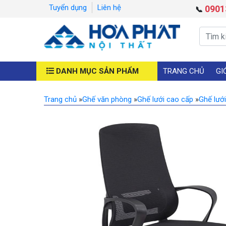
Tuyển dụng
Liên hệ
0901
📞
DANH MỤC SẢN PHẨM
TRANG CHỦ
GI
Trang chủ
»
Ghế văn phòng
»
Ghế lưới cao cấp
»
Ghế lướ
Previous