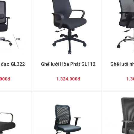
h đạo GL322
Ghế lưới Hòa Phát GL112
Ghế lưới n
.000đ
1.324.000đ
1.3